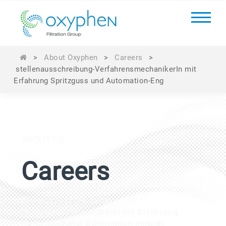
>
About Oxyphen
>
Careers
>
stellenausschreibung-VerfahrensmechanikerIn mit
Erfahrung Spritzguss und Automation-Eng
ABOUT US
Careers
Stellenausschreibung:
VerfahrensmechanikerIn mit Erfahrung
Spritzguss und Automation (m/w/d)