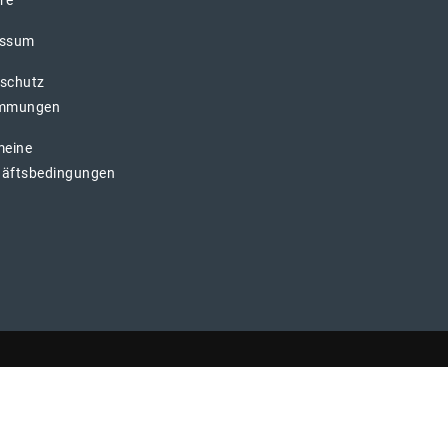
essum
schutz
immungen
meine
äftsbedingungen