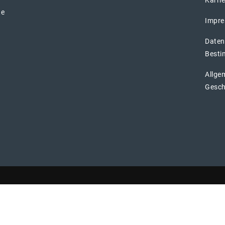
te
Impr
Daten
Best
Allge
Gesch